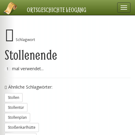
Navig
ORTSGESCHICHTE LEOGANG
einbl
Schlagwort
Stollenende
mal verwendet...
1
Ähnliche Schlagwörter:
Stollen
Stollentür
Stollenplan
Stoißenkarlhütte