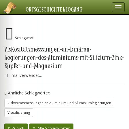
Navig
ORTSGESCHICHTE LEOGANG
einbl
Schlagwort
Viskositätsmesssungen-an-binären-
Legierungen-des-Aluminiums-mit-Silizium-Zink-
Kupfer-und-Magnesium
mal verwendet...
1
Ähnliche Schlagwörter:
Viskositätsmessungen an Aluminium und Aluminiumlegierungen
Visualisierung
Zurück
Alle Schlagwörter