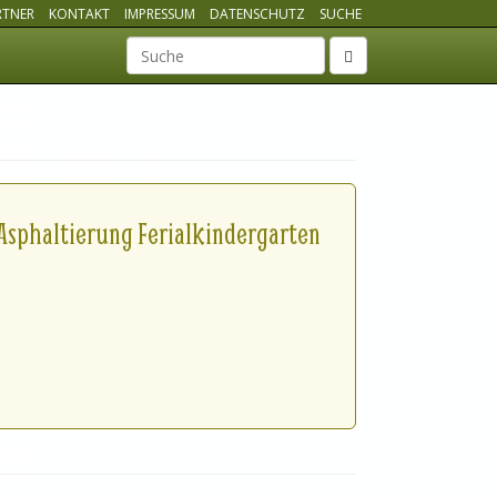
RTNER
KONTAKT
IMPRESSUM
DATENSCHUTZ
SUCHE
Suchbegriff
sphaltierung Ferialkindergarten