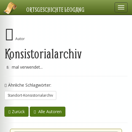
Navig
ORTSGESCHICHTE LEOGANG
einbl
Autor
Konsistorialarchiv
mal verwendet...
8
Ähnliche Schlagwörter:
Standort-Konsistorialarchiv
Zurück
Alle Autoren