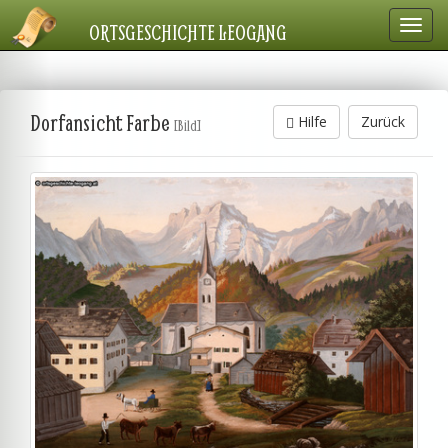
Navig
ORTSGESCHICHTE LEOGANG
einbl
Dorfansicht Farbe
Hilfe
Zurück
[Bild]