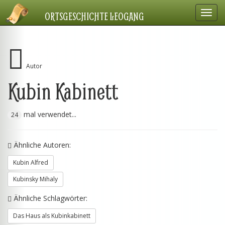
Navig
ORTSGESCHICHTE LEOGANG
einbl
Autor
Kubin Kabinett
mal verwendet...
24
Ähnliche Autoren:
Kubin Alfred
Kubinsky Mihaly
Ähnliche Schlagwörter:
Das Haus als Kubinkabinett