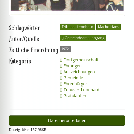
Schlagwörter
Tribuser Leonhard
Macho Hans
Autor/Quelle
Gemeindeamt Leogang
Zeitliche Einordnung
1972
Kategorie
Dorfgemeinschaft
Ehrungen
Auszeichnungen
Gemeinde
Ehrenbürger
Tribuser-Leonhard
Gratulanten
Datei herunterladen
Dateigröße: 137,98KB