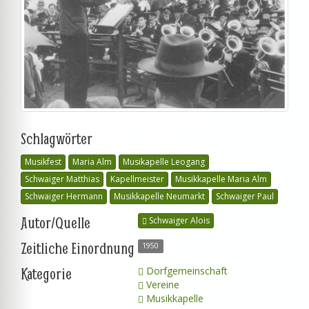
Schlagwörter
Musikfest
Maria Alm
Musikapelle Leogang
Schwaiger Matthias
Kapellmeister
Musikkapelle Maria Alm
Schwaiger Hermann
Musikkapelle Neumarkt
Schwaiger Paul
Autor/Quelle
Schwaiger Alois
Zeitliche Einordnung
1950
Kategorie
Dorfgemeinschaft
Vereine
Musikkapelle