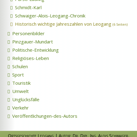
Schmidt-Karl
Schwaiger-Alois-Leogang-Chronik
Historisch wichtige Jahreszahlen von Leogang
(6 Seiten)
Personenbilder
Pinzgauer-Mundart
Politische-Entwicklung
Religiöses-Leben
Schulen
Sport
Touristik
Umwelt
Unglücksfälle
Verkehr
Veröffentlichungen-des-Autors
Ortsgeschichte Leogang
|
Autor: Dr. Dipl. Ing. Alois Schwaiger
,