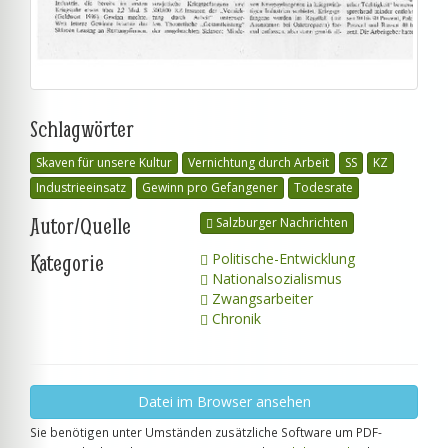
Schlagwörter
Skaven für unsere Kultur
Vernichtung durch Arbeit
SS
KZ
Industrieeinsatz
Gewinn pro Gefangener
Todesrate
Autor/Quelle
Salzburger Nachrichten
Kategorie
Politische-Entwicklung
Nationalsozialismus
Zwangsarbeiter
Chronik
Datei im Browser ansehen
Sie benötigen unter Umständen zusätzliche Software um PDF-