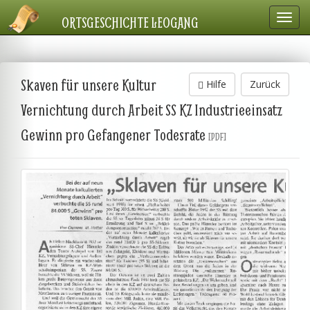
Navig
ORTSGESCHICHTE LEOGANG
einbl
Skaven für unsere Kultur
Hilfe
Zurück
Vernichtung durch Arbeit SS KZ Industrieeinsatz
Gewinn pro Gefangener Todesrate
[PDF]