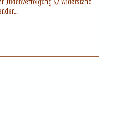
er Judenverfolgung KZ Widerstand
nder...