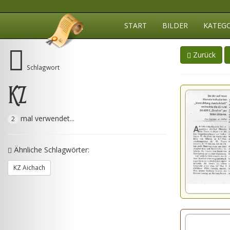
START
BILDER
KATEG
Zurück
Schlagwort
KZ
mal verwendet...
2
Ähnliche Schlagwörter:
KZ Aichach