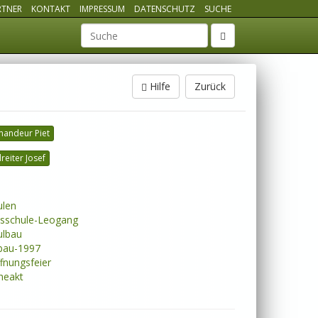
RTNER
KONTAKT
IMPRESSUM
DATENSCHUTZ
SUCHE
Suchbegriff
Hilfe
Zurück
andeur Piet
eiter Josef
len
sschule-Leogang
lbau
au-1997
fnungsfeier
heakt