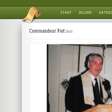
START
BILDER
KATEG
Commandeur Piet
[Bild]