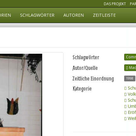
DAS PROJEKT
PA
ORIEN
SCHLAGWÖRTER
AUTOREN
ZEITLEISTE
Schlagwörter
Comm
Autor/Quelle
Madr
Zeitliche Einordnung
1998
Kategorie
Schu
Volk
Schu
Umb
Eröf
Wei