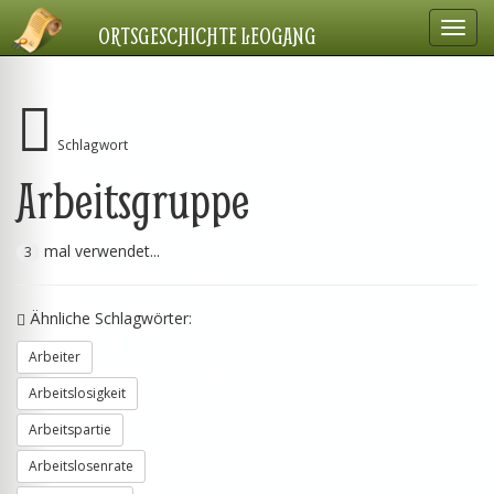
Navig
ORTSGESCHICHTE LEOGANG
einbl
Schlagwort
Arbeitsgruppe
mal verwendet...
3
Ähnliche Schlagwörter:
Arbeiter
Arbeitslosigkeit
Arbeitspartie
Arbeitslosenrate