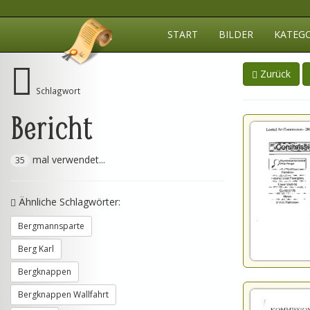
START
BILDER
KATEG
Zurück
Schlagwort
Bericht
mal verwendet...
35
Ähnliche Schlagwörter:
Bergmannsparte
Berg Karl
Bergknappen
Bergknappen Wallfahrt