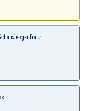
Schausberger Franz
he