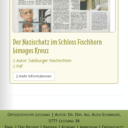
Der Nazischatz im Schloss Fischhorn
Limoges Kreuz
Autor: Salzburger Nachrichten
Pdf
mehr Informationen
Ortsgeschichte Leogang
|
Autor: Dr. Dipl. Ing. Alois Schwaiger
,
5771 Leogang 36
Email
|
Das Projekt
|
Partner
|
Kontakt
|
Impressum
|
Datenschutz