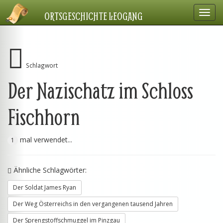
Navig
ORTSGESCHICHTE LEOGANG
einbl
Schlagwort
Der Nazischatz im Schloss
Fischhorn
mal verwendet...
1
Ähnliche Schlagwörter:
Der Soldat James Ryan
Der Weg Österreichs in den vergangenen tausend Jahren
Der Sprengstoffschmuggel im Pinzgau