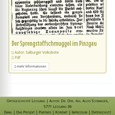
Der Sprengstoffschmuggel im Pinzgau
Autor: Salburger Volksbote
Pdf
mehr Informationen
Ortsgeschichte Leogang
|
Autor: Dr. Dipl. Ing. Alois Schwaiger
,
5771 Leogang 36
Email
|
Das Projekt
|
Partner
|
Kontakt
|
Impressum
|
Datenschutz