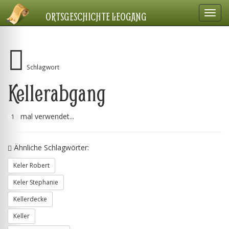
Navig
ORTSGESCHICHTE LEOGANG
einbl
Schlagwort
Kellerabgang
mal verwendet...
1
Ähnliche Schlagwörter:
Keler Robert
Keler Stephanie
Kellerdecke
Keller