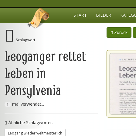
START
BILDER
KATEG
Zurück
Schlagwort
Leoganger rettet
Leben in
Pensylvenia
mal verwendet...
1
Ähnliche Schlagwörter:
Leogang wieder weltmeisterlich