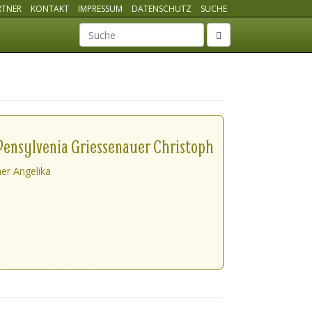
RTNER
KONTAKT
IMPRESSUM
DATENSCHUTZ
SUCHE
Suchbegriff
 Pensylvenia Griessenauer Christoph
her Angelika