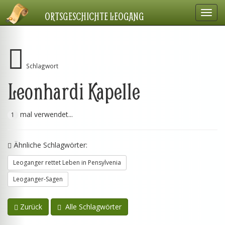
Navig
ORTSGESCHICHTE LEOGANG
einbl
Schlagwort
Leonhardi Kapelle
mal verwendet...
1
Ähnliche Schlagwörter:
Leoganger rettet Leben in Pensylvenia
Leoganger-Sagen
Zurück
Alle Schlagwörter