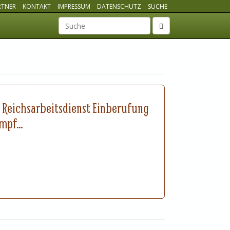
RTNER
KONTAKT
IMPRESSUM
DATENSCHUTZ
SUCHE
Suchbegriff
t Reichsarbeitsdienst Einberufung
pf...