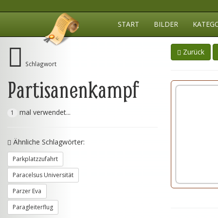
START
BILDER
KATEG
Zurück
Schlagwort
Partisanenkampf
mal verwendet...
1
Ähnliche Schlagwörter:
Parkplatzzufahrt
Paracelsus Universität
Parzer Eva
Paragleiterflug