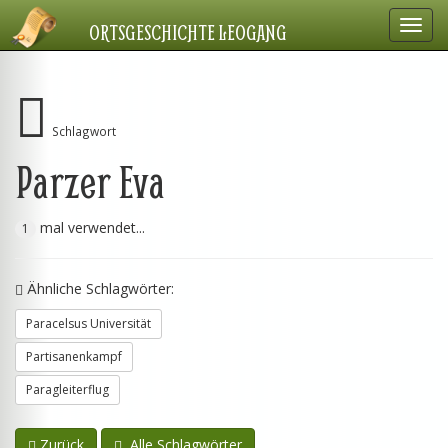
Navig
ORTSGESCHICHTE LEOGANG
einbl
Schlagwort
Parzer Eva
mal verwendet...
1
Ähnliche Schlagwörter:
Paracelsus Universität
Partisanenkampf
Paragleiterflug
Zurück
Alle Schlagwörter