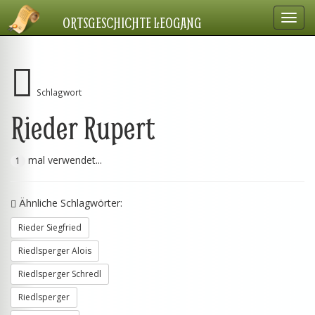
Navig
ORTSGESCHICHTE LEOGANG
einbl
Schlagwort
Rieder Rupert
mal verwendet...
1
Ähnliche Schlagwörter:
Rieder Siegfried
Riedlsperger Alois
Riedlsperger Schredl
Riedlsperger