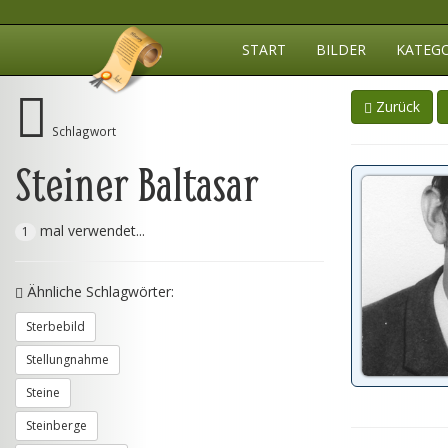
START
BILDER
KATEG
Zurück
Schlagwort
Steiner Baltasar
mal verwendet...
1
Ähnliche Schlagwörter:
Sterbebild
Stellungnahme
Steine
Steinberge