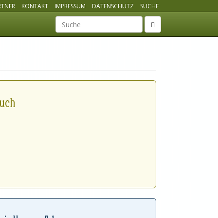
RTNER
KONTAKT
IMPRESSUM
DATENSCHUTZ
SUCHE
Suchbegriff
such