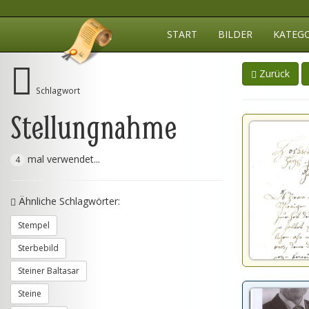
START
BILDER
KATEG
Zurück
Schlagwort
Stellungnahme
mal verwendet...
4
Ähnliche Schlagwörter:
Stempel
Sterbebild
Steiner Baltasar
Steine