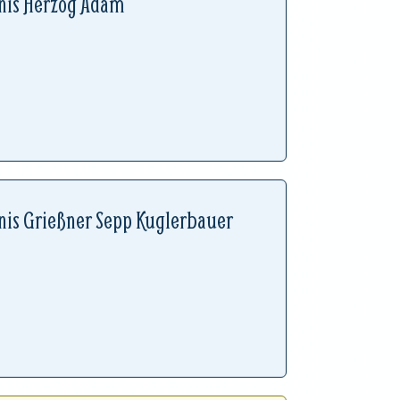
nis Herzog Adam
is Grießner Sepp Kuglerbauer