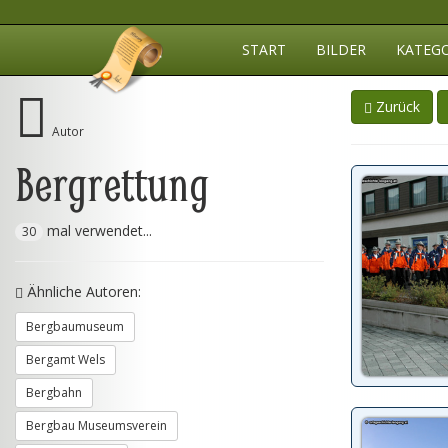
START
BILDER
KATEG
Zurück
Autor
Bergrettung
mal verwendet...
30
Ähnliche Autoren:
Bergbaumuseum
Bergamt Wels
Bergbahn
Bergbau Museumsverein