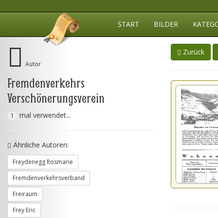
START
BILDER
KATEG
Zurück
Autor
Fremdenverkehrs
Verschönerungsverein
mal verwendet...
1
Ähnliche Autoren:
Freydenegg Rosmarie
Fremdenverkehrsverband
Freiraum
Frey Eric