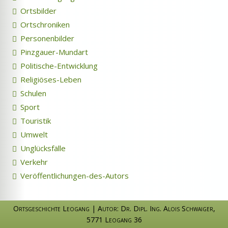
Ortsbilder
Ortschroniken
Personenbilder
Pinzgauer-Mundart
Politische-Entwicklung
Religiöses-Leben
Schulen
Sport
Touristik
Umwelt
Unglücksfälle
Verkehr
Veröffentlichungen-des-Autors
Ortsgeschichte Leogang
|
Autor: Dr. Dipl. Ing. Alois Schwaiger
,
5771 Leogang 36