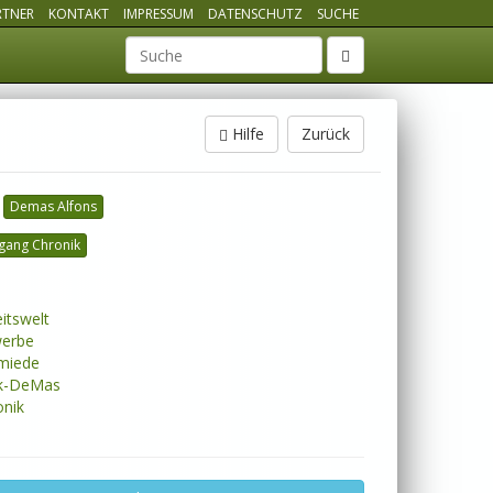
RTNER
KONTAKT
IMPRESSUM
DATENSCHUTZ
SUCHE
Suchbegriff
Hilfe
Zurück
Demas Alfons
gang Chronik
itswelt
erbe
miede
ck-DeMas
nik