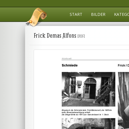
START
BILDER
KATEG
Frick Demas Alfons
[PDF]